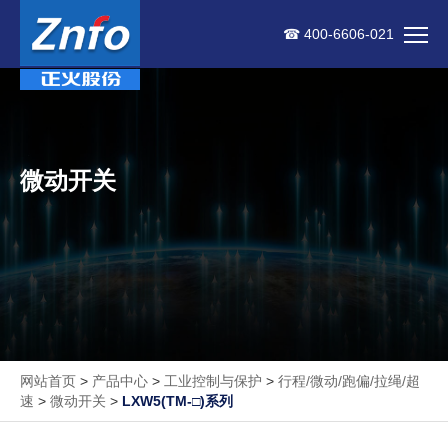
☎ 400-6606-021
微动开关
网站首页
>
产品中心
>
工业控制与保护
>
行程/微动/跑偏/拉绳/超
速
>
微动开关
>
LXW5(TM-□)系列