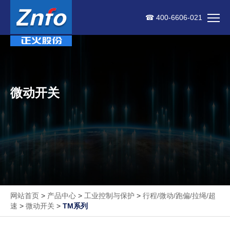
☎ 400-6606-021
微动开关
网站首页
>
产品中心
>
工业控制与保护
>
行程/微动/跑偏/拉绳/超
速
>
微动开关
>
TM系列