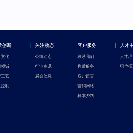
发创新
关注动态
客户服务
人才
新文化
公司动态
联系我们
人才理
用领域
行业资讯
售后服务
职位招
产工艺
展会信息
客户留言
质控制
营销网络
样本资料