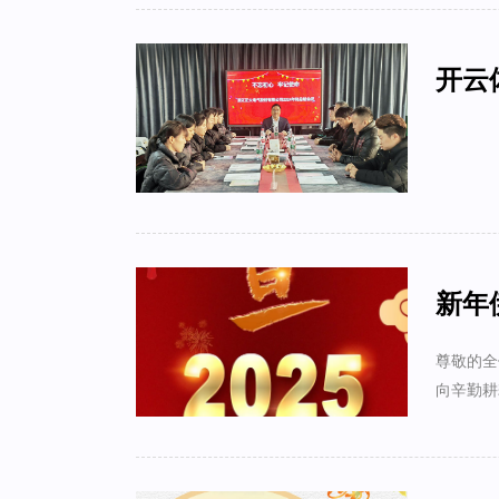
开云
新年
尊敬的全
向辛勤耕
我们发展