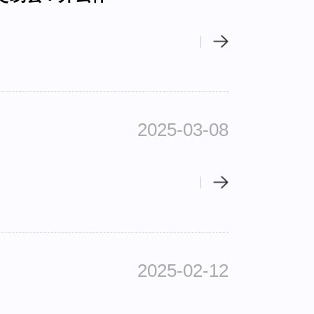
2025-03-08
2025-02-12