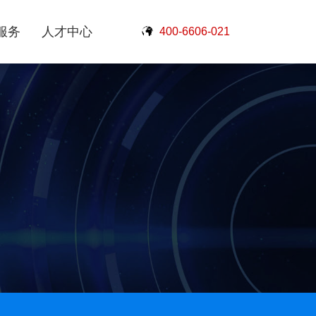
服务
人才中心
400-6606-021