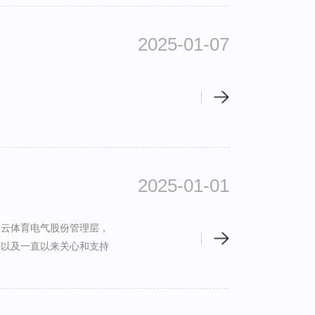
2025-01-07
2025-01-01
开云体育电气股份管理层，
，以及一直以来关心和支持