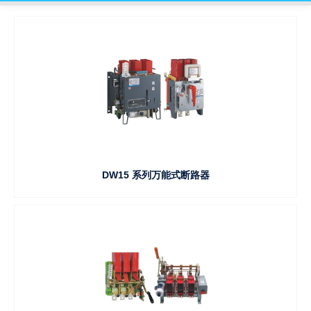
DW15 系列万能式断路器