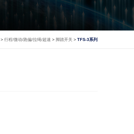
>
行程/微动/跑偏/拉绳/超速
>
脚踏开关
>
TFS-3系列