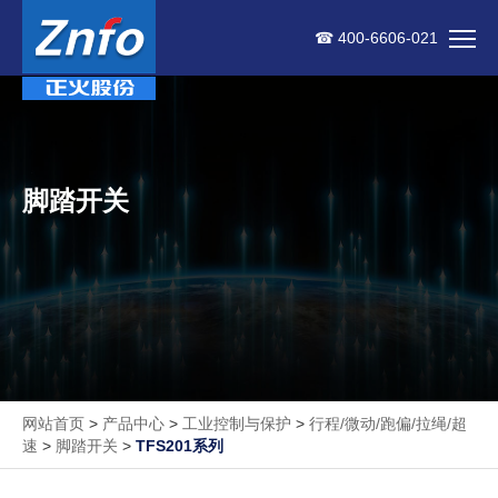
☎ 400-6606-021
脚踏开关
网站首页
>
产品中心
>
工业控制与保护
>
行程/微动/跑偏/拉绳/超
速
>
脚踏开关
>
TFS201系列