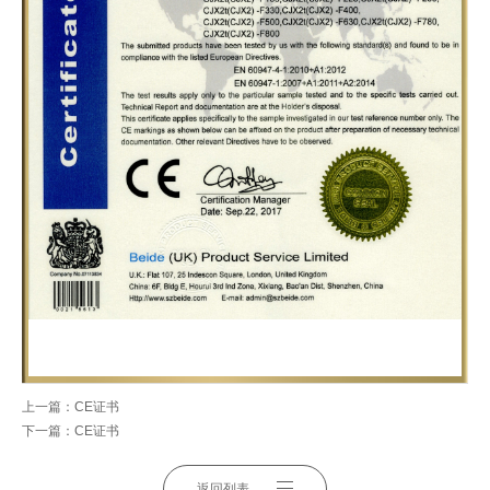
上一篇：
CE证书
下一篇：
CE证书
返回列表