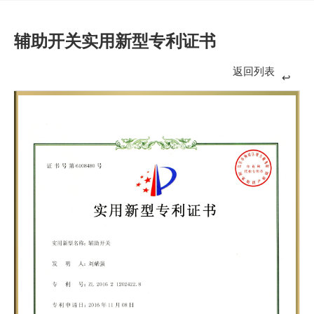
辅助开关实用新型专利证书
返回列表
↩