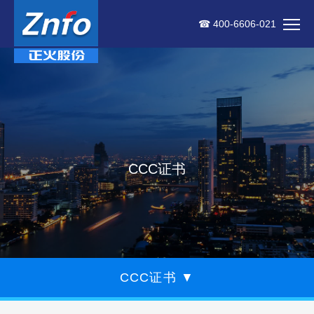
☎ 400-6606-021
CCC证书
CCC证书
▼